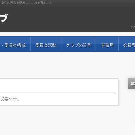
て奉仕の理念を奨励し、これを育むこと
〒
事・委員会構成
委員会活動
クラブの沿革
事務局
会員
事
　
が必要です。
　
　
　
　