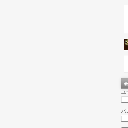
会
ユ
パ