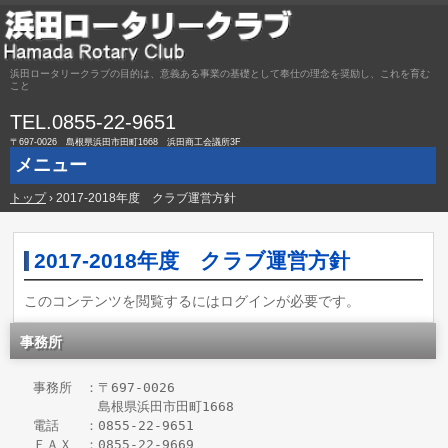
浜田ロータリークラブの目的は、意義ある事業の基礎として奉仕の理念を奨励し、これを育む
こと
TEL.
0855-22-9651
〒697-0026 島根県浜田市田町1668 浜田商工会議所3F
メニュー
トップ
コ
›
2017-2018年度 クラブ運営方針
ン
テ
ン
2017-2018年度 クラブ運営方針
ツ
へ
ス
このコンテンツを閲覧するにはログインが必要です。
キ
ッ
事務所
プ
　事務所　：〒697-0026

　　　　　　島根県浜田市田町1668

　電話　　：0855-22-9651

　ＦＡＸ　：0855-22-9669
